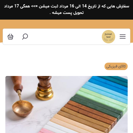
سفارش هایی که از تاریخ 14 الی 16 مرداد ثبت میشن =>> همگی 17 مرداد
تحویل پست میشه .
کالای فیزیکی