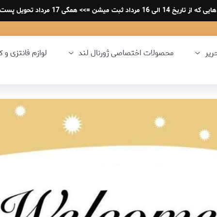
لی 16 مرداد ثبت میشن =>> همگی 17 مرداد تحویل پست میشه .
حریر
محصولات اختصاصی ژورنال لند
لوازم فانتزی و ک