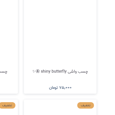
چسب واشی shiny butterfly 🦋✨
چسب واشی 
۷۵٫۰۰۰
تومان
مشاهده و خرید
تخفیف
تخفیف