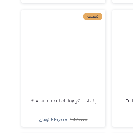
د
مشاهده و خرید
تخفیف
پک استیکر summer holiday ☀️⛱️
۲۵۵٫۰۰۰
۲۴۰٫۰۰۰
تومان