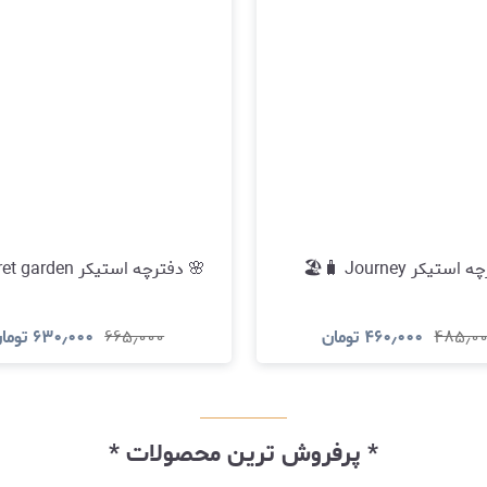
ستیکر Journey 🧳🏖️
🌸 دفترچه استیکر secret garden 🌸
۴۸۵٫۰
۴۶۰٫۰۰۰
تومان
۶۶۵٫۰۰۰
۶۳۰٫۰۰۰
توما
مشاهده و خرید
مشاهده و خری
* پرفروش ترین محصولات *