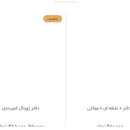
تخفیف
فتر « نقطه ای » موکتی
دفتر ژورنال کمربندی
۴۵۰٫۰۰۰
تومان
۴۵۰٫۰۰۰
۳۸۵٫۰۰۰
توما