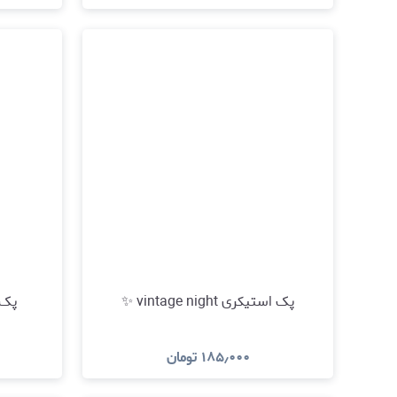
مشاهده و خرید
پک استیکری vintage night ✨
پک است
۱۸۵٫۰۰۰
تومان