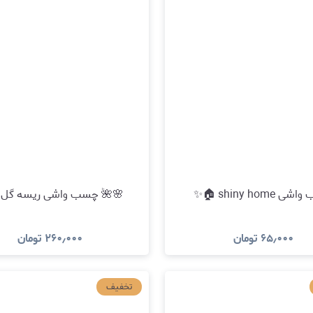
shiny home 🏠✨
🌸🌺 چسب واشی ریسه گل 
۶۵٫۰۰۰
تومان
۲۶۰٫۰۰۰
تومان
مشاهده و خرید
مشاهده و خری
تخفیف